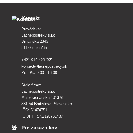
Kontakt
Prevádzka:
Lacnepostreky s.r.o.
Brnianska 2343
911 05 Trenčín
+421 915 420 295
kontakt@lacnepostreky.sk
Po - Pia 9:00 - 16:00
Sídlo firmy:
Lacnepostreky s.r.o.
Malokrasňanská 10137/8
831 54 Bratislava, Slovensko
IČO: 51474751
IČ DPH: SK2120731437
Pre zákazníkov