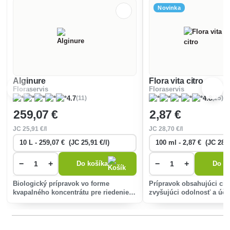
Novinka
Alginure
Flora vita citro
Floraservis
Floraservis
(11)
(25)
4.7
4.8
259
,07 €
2
,87 €
JC
25
,91 €/l
JC
28
,70 €/l
−
+
−
+
Do košíka
Do ko
Biologický prípravok vo forme
Prípravok obsahujúci citr
kvapalného koncentrátu pre riedenie s
zvyšujúci odolnosť a úči
vodou na posilnenie odolnosti rastlín
pôsobiaci proti hubový
proti hubovým chorobám.
najmä múčnatke.