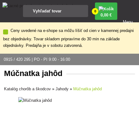
0
0
,00 €
Menu
Ceny uvedené na e-shope sa môžu líšiť od cien v kamennej predajni
bez objednávky. Tovar skladom pripravíme do 30 min na základe
objednávky. Predajňa je v sobotu zatvorená.
0915 / 420 295 | PO - PI 9:00 - 16:00
Múčnatka jahôd
Katalóg chorôb a škodcov
»
Jahody
»
Múčnatka jahôd