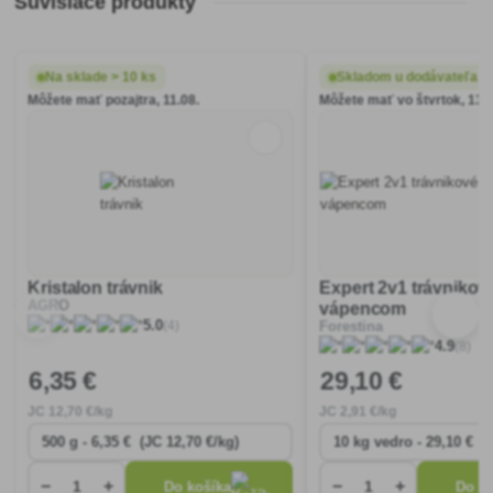
Súvisiace produkty
Na sklade > 10 ks
Skladom u dodávateľa
Môžete mať pozajtra, 11.08.
Môžete mať vo štvrtok, 13.0
Kristalon trávnik
Expert 2v1 trávnikov
AGRO
vápencom
(4)
5.0
Forestina
(8)
4.9
6
,35 €
29
,10 €
JC
12
,70 €/kg
JC
2
,91 €/kg
−
+
−
+
Do košíka
Do ko