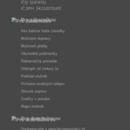
IČO: 51474751
IČ DPH: SK2120731437
Pre zákazníkov
Ako balíme Vaše zásielky
Možnosti dopravy
Možnosti platby
Obchodné podmienky
Reklamačný poriadok
Odstúpiť od zmluvy tu
Prehľad služieb
Ochrana osobných údajov
Slovník pojmov
Značky v ponuke
Mapa stránok
Pre distribútorov
Spolupracujte s
www.lacnepostreky.sk