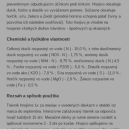
preventívnym odpudzujúcim účinkom proti krtkom. Hnojivo obsahuje
dusík, fosfor a draslík vo vyváženom pomere. Súčasne obsahuje
horčík, síru, železo a Zeolit ​​(prírodná hornina schopná pútať živiny a
pozvoľna ich následne uvoľňovať). Toto hnojivo je vhodné na
hnojenie všetkých druhov trávnikov - športových aj okrasných.
Chemické a fyzikálne vlastnosti
Celkový dusík rozpustný vo vode ( N ) - 15,0 %; z toho dusičnanový
dusík rozpustný vo vode ( NO3 - N ) - 1,75 %, amónny dusík
rozpustný vo vode ( NH4 - N ) - 8,75 %, močovinový dusík ( N ) 4,5
% ; Fosfor rozpustný vo vode ( P2O5 ) - 5,0 % ; Draslík rozpustný
vo vode ako ( K2O ) - 7,0 % ; Síra rozpustná vo vode ( S ) - 11,0 % ;
Horčík rozpustný vo vode ( MgO ) - 2,0 % ; Železo rozpustné vo
vode ( Fe ) - 0,5 %
Rozsah a spôsob použitia
Trávnik hnojíme 1x za mesiac v uvedených dávkach v období od
marca do septembra. Intenzívne zaťažovaný trávnik sa odporúča
hnojiť každých 15 dní. Mesačné dávky je nutné úmerne rozdeliť a
aplikovať rovnomerne 2 - 3 dni po kosbe. Hnojivo aplikujeme na