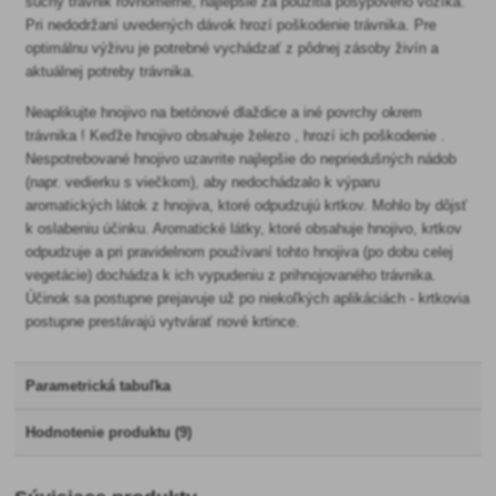
suchý trávnik rovnomerne, najlepšie za použitia posypového vozíka.
Pri nedodržaní uvedených dávok hrozí poškodenie trávnika. Pre
optimálnu výživu je potrebné vychádzať z pôdnej zásoby živín a
aktuálnej potreby trávnika.
Neaplikujte hnojivo na betónové dlaždice a iné povrchy okrem
trávnika ! Keďže hnojivo obsahuje železo , hrozí ich poškodenie .
Nespotrebované hnojivo uzavrite najlepšie do nepriedušných nádob
(napr. vedierku s viečkom), aby nedochádzalo k výparu
aromatických látok z hnojiva, ktoré odpudzujú krtkov. Mohlo by dôjsť
k oslabeniu účinku. Aromatické látky, ktoré obsahuje hnojivo, krtkov
odpudzuje a pri pravidelnom používaní tohto hnojiva (po dobu celej
vegetácie) dochádza k ich vypudeniu z prihnojovaného trávnika.
Účinok sa postupne prejavuje už po niekoľkých aplikáciách - krtkovia
postupne prestávajú vytvárať nové krtince.
Parametrická tabuľka
Hodnotenie produktu (9)