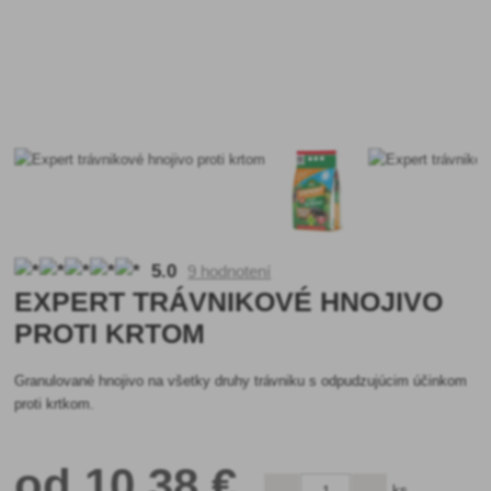
5.0
9 hodnotení
EXPERT TRÁVNIKOVÉ HNOJIVO
PROTI KRTOM
Granulované hnojivo na všetky druhy trávniku s odpudzujúcim účinkom
proti krtkom.
od
10
,38 €
ks