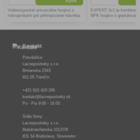
Vodorozpustné univerzálne hnojivo s
EXPERT 2v1 je kombinova
mikroprvkami pre prihnojovanie trávnika.
NPK hnojivo s granulovan
dolomitom. Tento produkt j
výživu trávnikov s výskyt
pričom obsah vápenca upr
Kontakt
Prevádzka:
Lacnepostreky s.r.o.
Brnianska 2343
911 05 Trenčín
+421 915 420 295
kontakt@lacnepostreky.sk
Po - Pia 9:00 - 16:00
Sídlo firmy:
Lacnepostreky s.r.o.
Malokrasňanská 10137/8
831 54 Bratislava, Slovensko