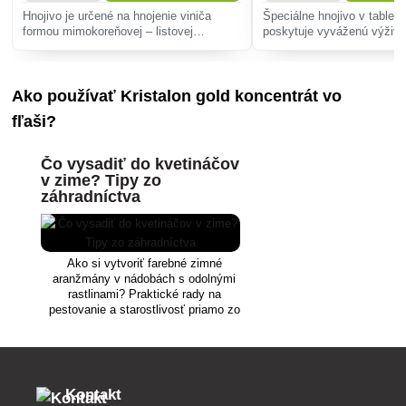
Hnojivo je určené na hnojenie viniča
Špeciálne hnojivo v tabletá
formou mimokoreňovej – listovej
poskytuje vyváženú výživu
aplikácie.
zdravý rast, bohaté kvitnut
uvoľňovanie živín v jazier
záhradných nádržiach.
Ako používať Kristalon gold koncentrát vo
fľaši?
Čo vysadiť do kvetináčov
v zime? Tipy zo
záhradníctva
Ako si vytvoriť farebné zimné
aranžmány v nádobách s odolnými
rastlinami? Praktické rady na
pestovanie a starostlivosť priamo zo
záhradníctva.
Kontakt