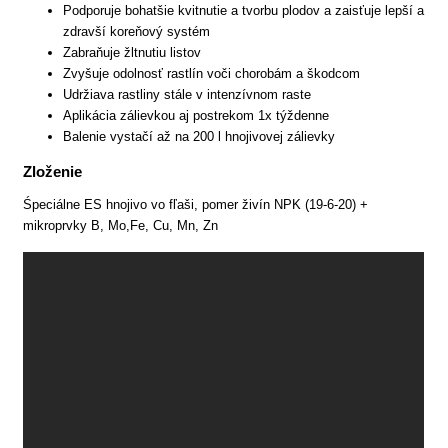
Podporuje bohatšie kvitnutie a tvorbu plodov a zaisťuje lepší a
zdravší koreňový systém
Zabraňuje žltnutiu listov
Zvyšuje odolnosť rastlín voči chorobám a škodcom
Udržiava rastliny stále v intenzívnom raste
Aplikácia zálievkou aj postrekom 1x týždenne
Balenie vystačí až na 200 l hnojivovej zálievky
Zloženie
Śpeciálne ES hnojivo vo fľaši, pomer živín NPK (19-6-20) +
mikroprvky B, Mo,Fe, Cu, Mn, Zn