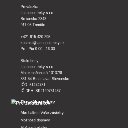
Prevádzka:
Lacnepostreky s.r.o.
Brnianska 2343
911 05 Trenčín
+421 915 420 295
kontakt@lacnepostreky.sk
Po - Pia 9:00 - 16:00
Sídlo firmy:
Lacnepostreky s.r.o.
Malokrasňanská 10137/8
831 54 Bratislava, Slovensko
IČO: 51474751
IČ DPH: SK2120731437
Pre zákazníkov
Ako balíme Vaše zásielky
Možnosti dopravy
Možnosti platby