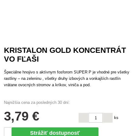
KRISTALON GOLD KONCENTRÁT
VO FĽAŠI
Špeciálne hnojivo s aktívnym fosforom SUPER P je vhodné pre všetky
rastliny – na zeleninu , všetky druhy izbových a vonkajších rastlín
vrátane ovocných stromov a kríkov, viniča a pod.
Najnižšia cena za posledných 30 dní:
3
,79 €
ks
Strážiť dostupnosť