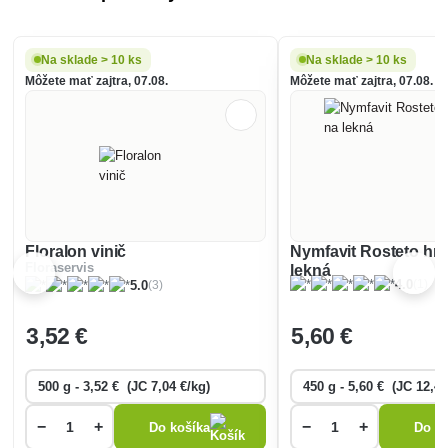
Na sklade > 10 ks
Na sklade > 10 ks
Môžete mať zajtra, 07.08.
Môžete mať zajtra, 07.08.
Floralon vinič
Nymfavit Rosteto hno
Floraservis
lekná
(1)
4.0
(3)
5.0
3
,52 €
5
,60 €
−
+
−
+
Do košíka
Do ko