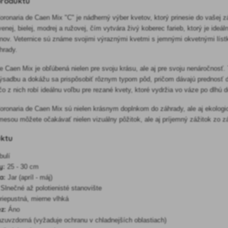
produktu
ronaria de Caen Mix "C" je nádherný výber kvetov, ktorý prinesie do vašej z
enej, bielej, modrej a ružovej, čím vytvára živý koberec farieb, ktorý je ide
ov. Veternice sú známe svojimi výraznými kvetmi s jemnými okvetnými lístk
hrady.
e Caen Mix je obľúbená nielen pre svoju krásu, ale aj pre svoju nenáročnosť.
ýsadbu a dokážu sa prispôsobiť rôznym typom pôd, pričom dávajú prednosť d
čo z nich robí ideálnu voľbu pre rezané kvety, ktoré vydržia vo váze po dlhú 
ronaria de Caen Mix sú nielen krásnym doplnkom do záhrady, ale aj ekologick
mesou môžete očakávať nielen vizuálny pôžitok, ale aj príjemný zážitok zo z
uktu
bulí
y:
25 - 30 cm
a:
Jar (apríl - máj)
Slnečné až polotienisté stanovište
riepustná, mierne vlhká
z:
Áno
zuvzdorná (vyžaduje ochranu v chladnejších oblastiach)