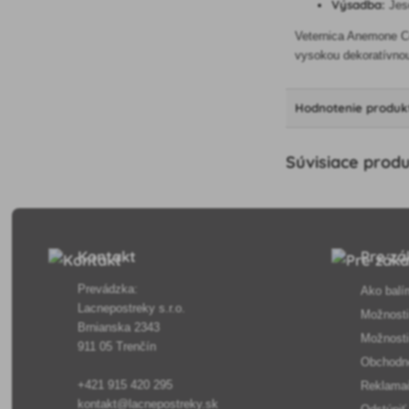
Výsadba:
Jese
Veternica Anemone Cor
vysokou dekoratívno
Hodnotenie produk
Súvisiace prod
Kontakt
Pre zá
Prevádzka:
Ako balí
Lacnepostreky s.r.o.
Možnosti
Brnianska 2343
Možnosti
911 05 Trenčín
Obchodn
+421 915 420 295
Reklama
kontakt@lacnepostreky.sk