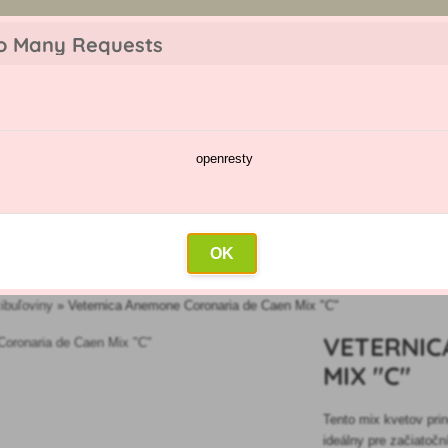
z objednávky. Tovar skladom pripravíme do 30 min na základe objednávky. P
o Many Requests
openresty
škodcov
Kalendár postrekov
Veľkoobchod
Kontakt
OK
ibuľoviny
»
Veternica Anemone Coronaria de Caen Mix "C"
VETERNIC
MIX "C"
Tento mix kvetov prin
ideálny pre začiatoč