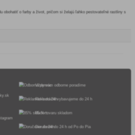
obohatiť o farby a život, pričom si želajú ľahko pestovateľné rastliny s
Vždy vám odborne poradíme
ky.sk
Reklamácie vybavujeme do 24 h
85 % tovaru skladom
Doručenie do 24 h od Po do Pia