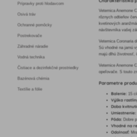
Charakteristika 
Prípravky proti hlodavcom
Veternica Anemone Co
Osivá tráv
rôznych odtieňov červ
kvetinových aranžmán
Ochranné pomôcky
návštevníka vašej zá
Postrekovače
Veternica Coronaria d
Záhradné náradie
Sú vhodné na jarnú v
majú dlhú životnosť, 
Vodná technika
Veternice Anemone Co
Čistiace a dezinfekčné prostriedky
opeľovače. S touto z
Bazénová chémia
Parametre prod
Textílie a fólie
Balenie:
15 ci
Výška rastlin
Doba kvitnuti
Umiestnenie:
Pôda:
Dobre p
Vhodné na re
Odolnosť:
Mra