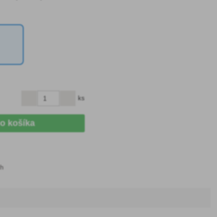
ks
do košíka
ch