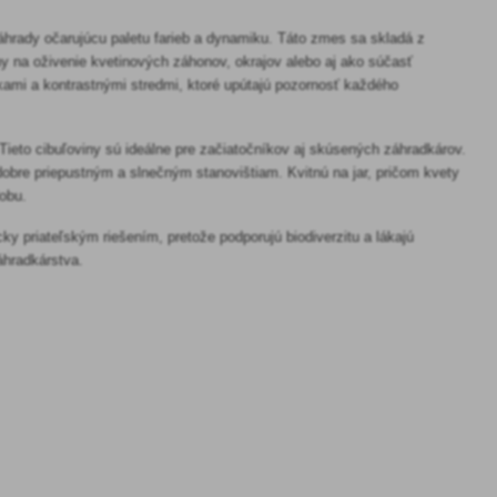
áhrady očarujúcu paletu farieb a dynamiku. Táto zmes sa skladá z
álny na oživenie kvetinových záhonov, okrajov alebo aj ako súčasť
ami a kontrastnými stredmi, ktoré upútajú pozornosť každého
 Tieto cibuľoviny sú ideálne pre začiatočníkov aj skúsených záhradkárov.
obre priepustným a slnečným stanovištiam. Kvitnú na jar, pričom kvety
dobu.
y priateľským riešením, pretože podporujú biodiverzitu a lákajú
áhradkárstva.