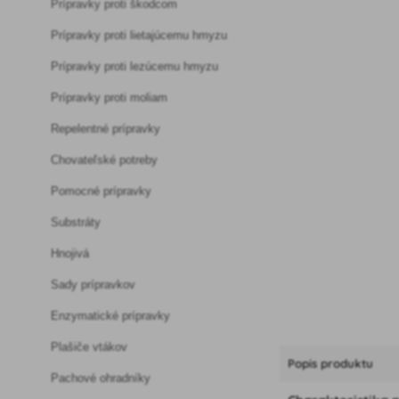
Prípravky proti škodcom
Prípravky proti lietajúcemu hmyzu
Prípravky proti lezúcemu hmyzu
Prípravky proti moliam
Repelentné prípravky
Chovateľské potreby
Pomocné prípravky
Substráty
Hnojivá
Sady prípravkov
Enzymatické prípravky
Plašiče vtákov
Popis produktu
Pachové ohradníky