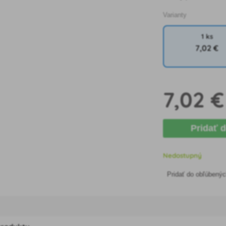
Varianty
1 ks
7
,02 €
7
,02 €
Pridať 
Nedostupný
Pridať do obľúbený