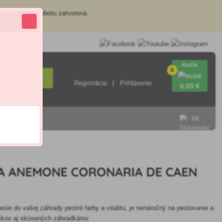
redajňa je v sobotu zatvorená.
Košík
0
Hľadať
Registrácia
Prihlásenie
0
,00 €
SK
A ANEMONE CORONARIA DE CAEN
esie do vašej záhrady pestré farby a vitalitu, je nenáročný na pestovanie a
níkov aj skúsených záhradkárov.