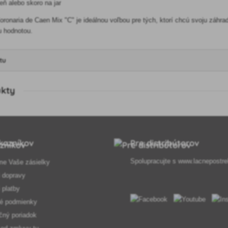
ň alebo skoro na jar
onaria de Caen Mix "C" je ideálnou voľbou pre tých, ktorí chcú svoju záhradu 
u hodnotou.
tu
ukty
kazníkov
Pre distribútorov
Spolupracujte s
www.lacnepostre
me Vaše zásielky
 dopravy
 platby
é podmienky
čný poriadok