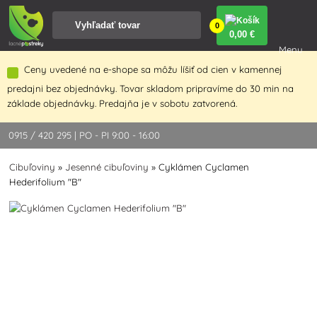
0
0
,00 €
Menu
Ceny uvedené na e-shope sa môžu líšiť od cien v kamennej
predajni bez objednávky. Tovar skladom pripravíme do 30 min na
základe objednávky. Predajňa je v sobotu zatvorená.
0915 / 420 295 | PO - PI 9:00 - 16:00
Cibuľoviny
»
Jesenné cibuľoviny
»
Cyklámen Cyclamen
Hederifolium "B"