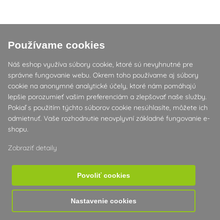
Používame cookies
Náš eshop využíva súbory cookie, ktoré sú nevyhnutné pre
správne fungovanie webu. Okrem toho používame aj súbory
cookie na anonymné analytické účely, ktoré nám pomáhajú
CYKLÁMEN CYCLAMEN
lepšie porozumieť vašim preferenciám a zlepšovať naše služby.
HEDERIFOLIUM "B"
Pokiaľ s použitím týchto súborov cookie nesúhlasíte, môžete ich
odmietnuť. Vaše rozhodnutie neovplyvní základné fungovanie e-
Jedinečná trvalka s jemnými kvetmi a dekoratívnymi listami, kvitne
shopu.
na jeseň. Ideálna na polotieň, odolná, vhodná do záhrad aj nádob
na balkónoch.
Zobraziť detaily
Varianty
Povoliť cookies
1 ks
5
,01 €
Nastavenie cookies