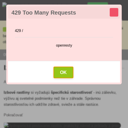
0
429 Too Many Requests
0
,00 €
Menu
Ceny uvedené na e-shope sa môžu líšiť od cien v kamennej predajni
429 /
bez objednávky. Tovar skladom pripravíme do 30 min na základe
objednávky. Predajňa je v sobotu zatvorená.
openresty
0915 / 420 295 | PO - PI 9:00 - 16:00
Izbové kvety
OK
Aktuality
»
Okrasná záhrada
»
Izbové kvety
Izbové rastliny
si vyžadujú
špecifickú starostlivosť
- inú zálievku,
výživu aj svetelné podmienky než tie v záhrade. Správnou
starostlivosťou ich udržíte zdravé, svieže a stále rastúce.
Pokračovať