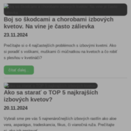
Boj so škodcami a chorobami izbových
kvetov. Na vine je často zálievka
23.11.2024
Prečítajte si o 4 najčastejších problémoch s izbovými kvetmi. Ako
si poradiť s voškami, muškami či múčnatkou na kvetoch a čo robiť
s plesňou v kvetináči?
čítať ďalej...
Ako sa starať o TOP 5 najkrajších
izbových kvetov?
20.11.2024
Vybrali sme pre vás 5 najnenáročnejších izbových rastlín ako aloe
vera, asparágus, tradeskancia, fikus, či vianočná ruža. Prečítajte
si, ako ich pestovať.