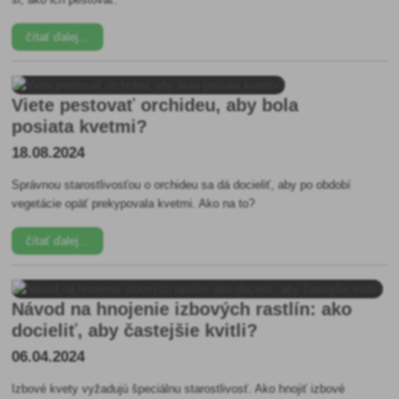
čítať ďalej...
Viete pestovať orchideu, aby bola
posiata kvetmi?
18.08.2024
Správnou starostlivosťou o orchideu sa dá docieliť, aby po období
vegetácie opäť prekypovala kvetmi. Ako na to?
čítať ďalej...
Návod na hnojenie izbových rastlín: ako
docieliť, aby častejšie kvitli?
06.04.2024
Izbové kvety vyžadujú špeciálnu starostlivosť. Ako hnojiť izbové