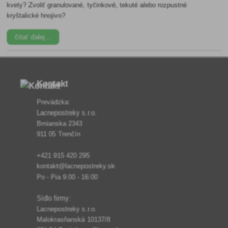
kvety? Zvoliť granulované, tyčinkové, tekuté alebo rozpustné
kryštalické hnojivo?
čítať ďalej...
Kontakt
Prevádzka:
Lacnepostreky s.r.o.
Brnianska 2343
911 05 Trenčín
+421 915 420 295
kontakt@lacnepostreky.sk
Po - Pia 9:00 - 16:00
Sídlo firmy:
Lacnepostreky s.r.o.
Malokrasňanská 10137/8