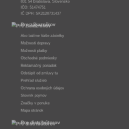
831 54 Bratislava, Slovensko
IČO: 51474751
IČ DPH: SK2120731437
Pre zákazníkov
Ako balíme Vaše zásielky
Možnosti dopravy
Možnosti platby
Obchodné podmienky
Reklamačný poriadok
Odstúpiť od zmluvy tu
Prehľad služieb
Ochrana osobných údajov
Slovník pojmov
Značky v ponuke
Mapa stránok
Pre distribútorov