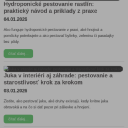
Hydroponické pestovanie rastlín:
praktický návod a príklady z praxe
04.01.2026
Ako funguje hydroponické pestovanie v praxi, aké hnojivá a
pomôcky potrebujete a ako pestovať bylinky, zeleninu či paradajky
bez pôdy.
čítať ďalej...
Juka v interiéri aj záhrade: pestovanie a
starostlivosť krok za krokom
03.01.2026
Zistite, ako pestovať juku, aké druhy existujú, kedy kvitne juka
obrovská a na čo si dať pozor pri zálievke a hnojení.
čítať ďalej...