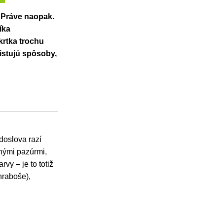
. Práve naopak.
íka
krtka trochu
istujú spôsoby,
doslova razí
nými pazúrmi,
vy – je to totiž
hraboše),