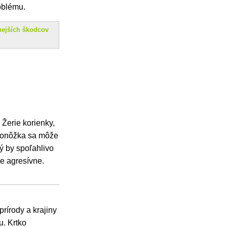
oblému.
ejších škodcov
 Žerie korienky,
krtonôžka sa môže
rý by spoľahlivo
ne agresívne.
rírody a krajiny
u. Krtko