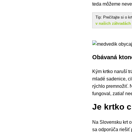
teda môžeme neved
Tip: Prečítajte si o 
v našich záhradách 
Obávaná kton
Kým krtko naruší tr
mladé sadenice, cib
rýchlo premnožiť. N
fungoval, zatiaľ ne
Je krtko 
Na Slovensku
krt 
sa odporúča riešiť