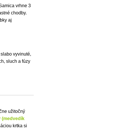
. Samica vrhne 3
astné chodby.
bky aj
a slabo vyvinuté,
h, sluch a fúzy
čne užitočný
y (medvedík
áciou krtka si