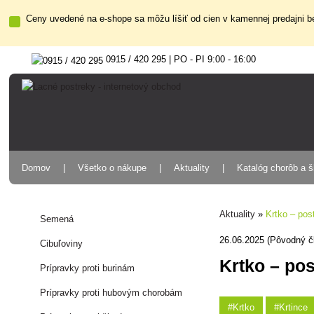
Ceny uvedené na e-shope sa môžu líšiť od cien v kamennej predajni be
0915 / 420 295 | PO - PI 9:00 - 16:00
Domov
Všetko o nákupe
Aktuality
Katalóg chorôb a 
Aktuality
»
Krtko – pos
Semená
26.06.2025 (Pôvodný č
Cibuľoviny
Krtko – pos
Prípravky proti burinám
Prípravky proti hubovým chorobám
#Krtko
#Krtince