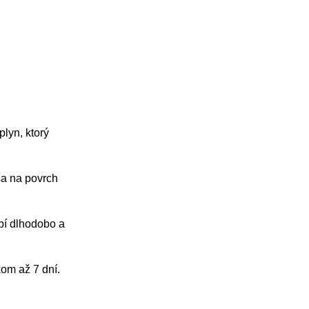
lyn, ktorý
 sa na povrch
obí dlhodobo a
kom až 7 dní.