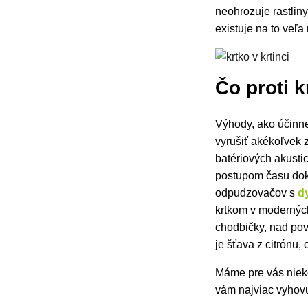
neohrozuje rastlin
existuje na to veľ
Čo proti 
Výhody, ako účinne
vyrušiť akékoľvek 
batériových akusti
postupom času doká
odpudzovačov s
d
krtkom v moderných
chodbičky, nad pov
je
šťava z citrónu,
Máme pre vás nieko
vám najviac vyhov