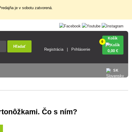
redajňa je v sobotu zatvorená.
Košík
0
Hľadať
Registrácia
Prihlásenie
0
,00 €
SK
krtonôžkami. Čo s ním?