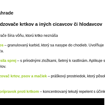
zovače krtkov a iných cicavcov či hlodavcov
če šíria vôňu, ktorú krtko neznáša
os
– granulovaný karbid, ktorý sa nasype do chodieb. Uvoľňuje p
ža.
sila sprej
– s prírodnými zložkami, šetrný k rastlinám. Aplikuje
lov.
ovač krtov, psov a mačiek
– práškový prostriedok, ktorý pôs
prípravok proti krtkom
– koncentrovaný tekutý repelent s účin