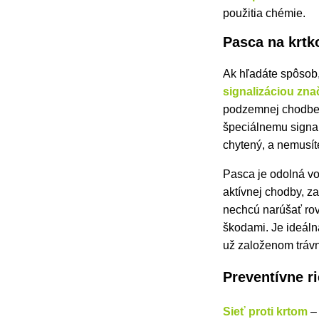
použitia chémie.
Pasca na krtk
Ak hľadáte spôsob, 
signalizáciou zn
podzemnej chodbe 
špeciálnemu signal
chytený, a nemusít
Pasca je odolná voč
aktívnej chodby, z
nechcú narúšať rov
škodami. Je ideáln
už založenom trávn
Preventívne r
Sieť proti krtom
– 