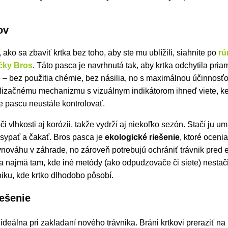
ov
ako sa zbaviť krtka bez toho, aby ste mu ublížili, siahnite po
rú
ačky
Bros
. Táto pasca je navrhnutá tak, aby krtka odchytila pria
– bez použitia chémie, bez násilia, no s maximálnou účinnosť
izačnému mechanizmu s vizuálnym indikátorom ihneď viete, ked
e pascu neustále kontrolovať.
i vlhkosti aj korózii, takže vydrží aj niekoľko sezón. Stačí ju um
asypať a čakať. Bros pasca je
ekologické riešenie
, ktoré ocenia
nováhu v záhrade, no zároveň potrebujú ochrániť trávnik pred e
a najmä tam, kde iné metódy (ako odpudzovače či siete) nestači
iku, kde krtko dlhodobo pôsobí.
iešenie
ideálna pri zakladaní nového trávnika. Bráni krtkovi preraziť na