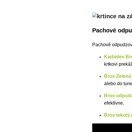
Pachové odpud
Pachové odpudzova
Karbidex Br
krtkovi preká
Bros Zelená 
alebo do tune
Bros odpudz
efektívne.
Bros tekutý 