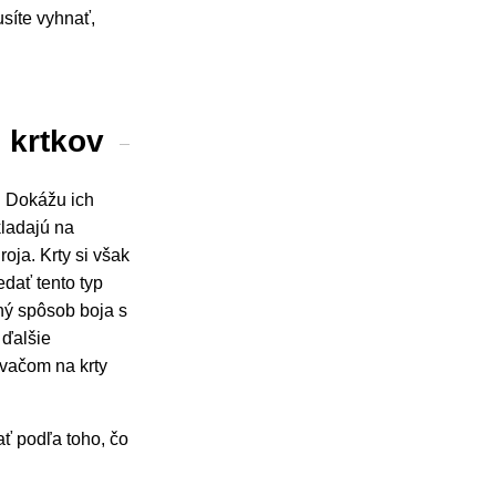
síte vyhnať,
 krtkov
v. Dokážu ich
kladajú na
ja. Krty si však
dať tento typ
ený spôsob boja s
 ďalšie
vačom na krty
ť podľa toho, čo