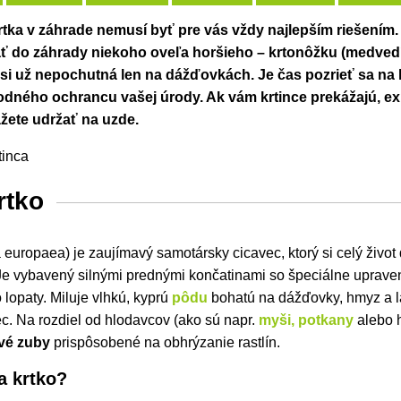
rtka v záhrade nemusí byť pre vás vždy najlepším riešením
ť do záhrady niekoho oveľa horšieho – krtonôžku (medved
 si už nepochutná len na dážďovkách. Je čas pozrieť sa na 
rodného ochrancu vašej úrody. Ak vám krtince prekážajú, ex
ážete udržať na uzde.
rtko
 europaea) je zaujímavý samotársky cicavec, ktorý si celý život 
Je vybavený silnými prednými končatinami so špeciálne uprave
 lopaty. Miluje vlhkú, kyprú
pôdu
bohatú na dážďovky, hmyz a lar
. Na rozdiel od hlodavcov (ako sú napr.
myši, potkany
alebo 
vé zuby
prispôsobené na obhrýzanie rastlín.
a krtko?