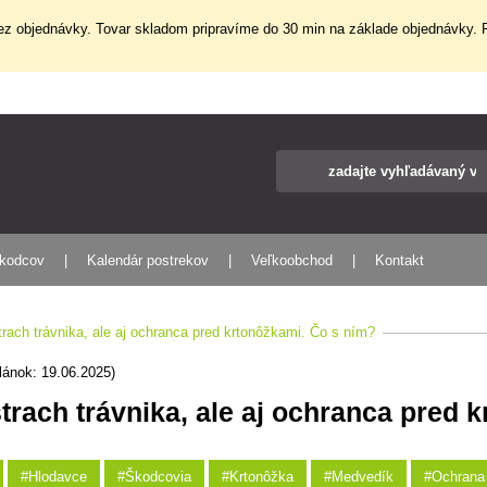
z objednávky. Tovar skladom pripravíme do 30 min na základe objednávky. P
škodcov
Kalendár postrekov
Veľkoobchod
Kontakt
trach trávnika, ale aj ochranca pred krtonôžkami. Čo s ním?
lánok: 19.06.2025)
trach trávnika, ale aj ochranca pred 
#Hlodavce
#Škodcovia
#Krtonôžka
#Medvedík
#Ochrana