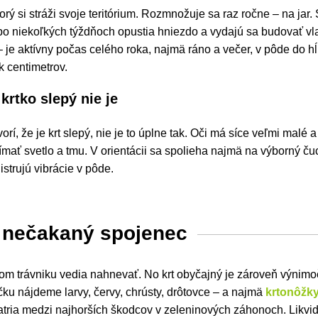
torý si stráži svoje teritórium. Rozmnožuje sa raz ročne – na jar
 po niekoľkých týždňoch opustia hniezdo a vydajú sa budovať vl
– je aktívny počas celého roka, najmä ráno a večer, v pôde do hĺ
k centimetrov.
krtko slepý nie je
orí, že je krt slepý, nie je to úplne tak. Oči má síce veľmi malé 
ímať svetlo a tmu. V orientácii sa spolieha najmä na výborný čuc
istrujú vibrácie v pôde.
 nečakaný spojenec
om trávniku vedia nahnevať. No krt obyčajný je zároveň výnimo
ičku nájdeme larvy, červy, chrústy, drôtovce –
a najmä
krtonôžk
patria medzi najhorších škodcov v zeleninových záhonoch. Likvid