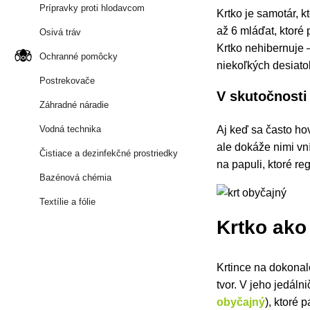
Prípravky proti hlodavcom
Krtko je samotár, k
až 6 mláďat, ktoré
Osivá tráv
Krtko nehibernuje 
Ochranné pomôcky
niekoľkých desiato
Postrekovače
V skutočnosti 
Záhradné náradie
Aj keď sa často hov
Vodná technika
ale dokáže nimi vn
Čistiace a dezinfekčné prostriedky
na papuli, ktoré reg
Bazénová chémia
Textílie a fólie
Krtko ako
Krtince na dokonal
tvor. V jeho jedáln
obyčajný
), ktoré 