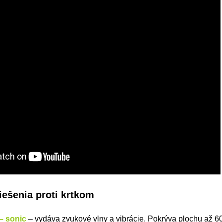
iešenia proti krtkom
 – sonic
– vydáva zvukové vlny a vibrácie. Pokrýva plochu až 6