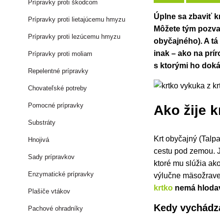
Prípravky proti škodcom
Úplne sa zbaviť k
Prípravky proti lietajúcemu hmyzu
Môžete tým pozva
Prípravky proti lezúcemu hmyzu
obyčajného). A tá
inak – ako na prí
Prípravky proti moliam
s ktorými ho dok
Repelentné prípravky
Chovateľské potreby
Pomocné prípravky
Ako žije k
Substráty
Krt obyčajný (
Talpa
Hnojivá
cestu pod zemou. 
Sady prípravkov
ktoré mu slúžia ako
Enzymatické prípravky
výlučne mäsožravec
krtko
nemá hloda
Plašiče vtákov
Kedy vychádz
Pachové ohradníky