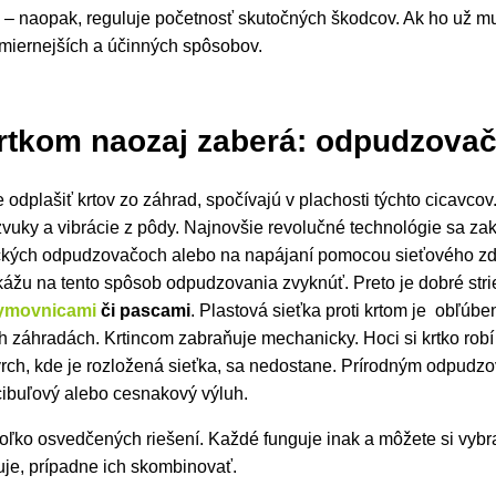
y – naopak, reguluje početnosť skutočných škodcov. Ak ho už mu
a miernejších a účinných spôsobov.
krtkom naozaj zaberá: odpudzovač
 odplašiť krtov zo záhrad, spočívajú v plachosti týchto cicavco
zvuky a vibrácie z pôdy. Najnovšie revolučné technológie sa za
ckých odpudzovačoch alebo na napájaní pomocou sieťového zdro
žu na tento spôsob odpudzovania zvyknúť. Preto je dobré strie
ymovnicami
či pascami
. Plastová sieťka proti krtom je obľúb
 záhradách. Krtincom zabraňuje mechanicky. Hoci si krtko robí
rch, kde je rozložená sieťka, sa nedostane.
Prírodným odpudzo
 cibuľový alebo cesnakový výluh.
ľko osvedčených riešení. Každé funguje inak a môžete si vybra
uje, prípadne ich skombinovať.