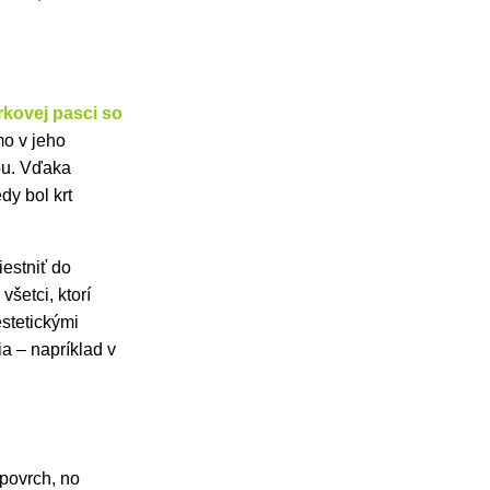
rkovej pasci so
mo v jeho
ou. Vďaka
y bol krt
iestniť do
 všetci, ktorí
stetickými
a – napríklad v
 povrch, no