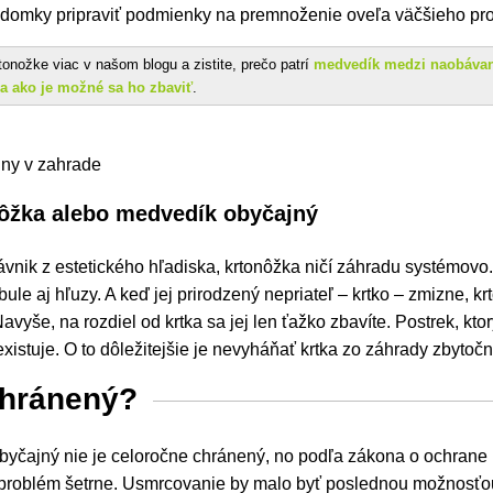
omky pripraviť podmienky na premnoženie oveľa väčšieho pr
krtonožke viac v našom blogu a zistite, prečo patrí
medvedík medzi naobávan
a ako je možné sa ho zbaviť
.
ôžka alebo medvedík obyčajný
ávnik z estetického hľadiska,
krtonôžka ničí záhradu systémovo.
ule aj hľuzy. A keď jej prirodzený nepriateľ – krtko – zmizne, 
avyše, na rozdiel od krtka sa jej len ťažko zbavíte. Postrek, kto
existuje. O to dôležitejšie je nevyháňať krtka zo záhrady zbytoč
chránený?
obyčajný nie je celoročne chránený, no podľa zákona o ochrane p
 problém šetrne. Usmrcovanie by malo byť poslednou možnosťo