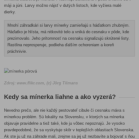
máji a júni. Larvy možno nájsť v dutých listoch, kde vyžiera malé
dierky.
Mnohí záhradkári si larvy mínerky zamieňajú s háďatkom zhubným.
Háďatko je hlísta, má nitkovité telo a vniká do cesnaku v pôde, kde
prezimovalo. Jeho prítomnosť na cesnaku signalizujú skrútené listy.
Rastlina neprosperuje, podlieha ďalším ochoreniam a koreň
práchnivie.
Zdroj: www.flikr.com, (c) Jörg Tilmans
Kedy sa mínerka liahne a ako vyzerá?
Nevedno prečo, ale nie každý pestovateľ cibule či cesnaku máva s
mínerkou problém. Sú lokality na Slovensku, v ktorých sa mínerka
objavuje pravidelne a tiež také, kde ju vôbec nepoznajú. Je vysoko
pravdepodobné, že sa vyskytuje skôr v teplejších oblastiach Slovenska.
Ak ste ju už na záhrade mali, zrejme sa jej už nezbavíte a bojovať s ňou