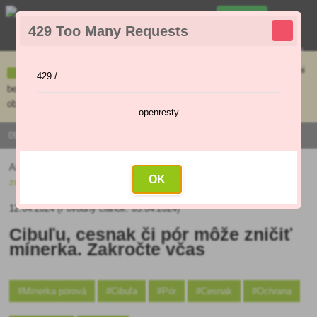
0
429 Too Many Requests
0
,00 €
Menu
Ceny uvedené na e-shope sa môžu líšiť od cien v kamennej predajni
429 /
bez objednávky. Tovar skladom pripravíme do 30 min na základe
objednávky. Predajňa je v sobotu zatvorená.
openresty
0915 / 420 295 | PO - PI 9:00 - 16:00
Aktuality
»
Úžitková záhrada
»
Zelenina
»
Cibuľu, cesnak či pór môže
OK
zničiť mínerka. Zakročte včas
12.04.2024 (Pôvodný článok: 05.04.2024)
Cibuľu, cesnak či pór môže zničiť
mínerka. Zakročte včas
#Mínerka pórová
#Cibuľa
#Pór
#Cesnak
#Ochrana