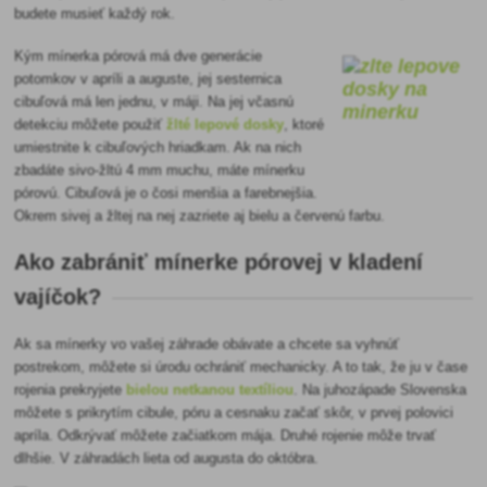
budete musieť každý rok.
Kým mínerka pórová má dve generácie
potomkov v apríli a auguste, jej sesternica
cibuľová má len jednu, v máji. Na jej včasnú
detekciu môžete použiť
žlté lepové dos
ky
, ktoré
umiestnite k cibuľových hriadkam. Ak na nich
zbadáte sivo-žltú 4 mm muchu, máte mínerku
pórovú. Cibuľová je o čosi menšia a farebnejšia.
Okrem sivej a žltej na nej zazriete aj bielu a červenú farbu.
Ako zabrániť mínerke pórovej v kladení
vajíčok?
Ak sa mínerky vo vašej záhrade obávate a chcete sa vyhnúť
postrekom, môžete si úrodu ochrániť mechanicky. A to tak, že ju
v čase
rojenia prekryjete
bielou netkanou textíliou
. Na juhozápade Slovenska
môžete s prikrytím cibule, póru a cesnaku začať skôr, v prvej polovici
apríla. Odkrývať môžete začiatkom mája. Druhé rojenie môže trvať
dlhšie. V záhradách lieta od augusta do októbra.