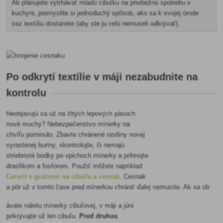
Ak plánujete vytrhávať mladú cibuľku na priebežnú spotrebu v
kuchyni, premyslite si jednoduchý spôsob, ako sa k svojej úrode
cez textíliu dostanete (aby ste ju celú nemuseli odkrývať).
Po odkrytí textílie v máji nezabudnite na
kontrolu
Neobjavujú sa už na žltých lepových pásoch
nové muchy? Nebezpečenstvo mínerky na
chvíľu pominulo. Zbavte chránené rastliny novej
vyrastenej buriny, skontrolujte, či nemajú
striebristé bodky po vpichoch mínerky a prihnojte
draslíkom a fosforom. Použiť môžete napríklad
Cererit s guánom na cibuľu a cesnak
. Cesnak
a pór už v tomto čase pred mínerkou chrániť ďalej nemusíte. Ak sa ob
ávate náletu mínerky cibuľovej, v máji a júni
prikrývajte už len cibuľu.
Pred druhou