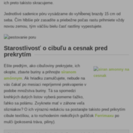
ich preto takisto skracujeme.
Jednotlivé sadenice póru vysádzame do vyhĺbenej brazdy 15 cm od
seba. Čím hlbšie pór zasadíte a priebežne počas rastu prihrniete vždy
novou zemou, tým väčšiu bielu časť rastliny vypestujete.
Starostlivosť o cibuľu a cesnak pred
prekrytím
Ešte predtým, ako cibuľoviny prekryjete, ich
okopte, zbavte buriny a prihnojte
síranom
amónnym
. Ak hriadku zamulčujete, nebude na
vás čakať po mesiaci nepríjemné prekvapenie v
podobe množstva buriny. Tá sa spomedzi
krehkých dutých listov vyberá pomerne ťažko,
ľahko sa polámu. Zvyknete mať v záhone veľa
slizniakov? O ich výraznú redukciu sa postarajte takisto pred prikrytím
cibule textíliou, a to rozhodením niekoľkých guľôčok
Ferrimaxu
po
mulči (pokosená tráva, piliny).