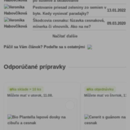
po sušenie a skladovanie
Pestovanie priesad zeleniny zo semien v
13.01.2022
byte. Kedy vysievať paradajky?
Škodcovia cesnaku: fúzavka cesnaková,
09.03.2020
mínerka či vlnovník. Ako na ne?
Načítať ďalšie
Páčil sa Vám článok? Podeľte sa s ostatnými
Odporúčané prípravky
Na sklade > 10 ks
Na objednávku
Môžete mať v utorok, 11.08.
Môžete mať vo štvrtok, 13.0