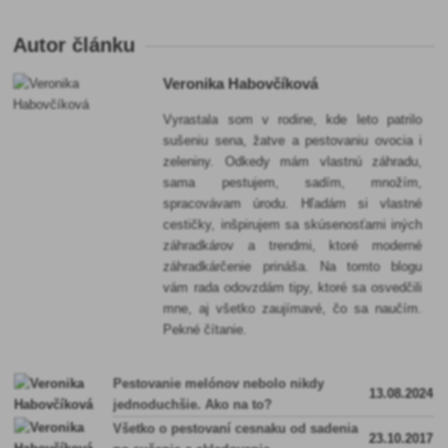
Autor článku
Veronika Habovčíková
Vyrastala som v rodine, kde leto patrilo
sušeniu sena, žatve a pestovaniu ovocia i
zeleniny. Odkedy mám vlastnú záhradu,
sama pestujem, sadím, množím,
spracovávam úrodu. Hľadám si vlastné
cestičky, inšpirujem sa skúsenosťami iných
záhradkárov a trendmi, ktoré moderné
záhradkárčenie prináša. Na tomto blogu
vám rada odovzdám tipy, ktoré sa osvedčili
mne, aj všetko zaujímavé, čo sa naučím.
Pekné čítanie.
Pestovanie melónov nebolo nikdy
13.08.2024
jednoduchšie. Ako na to?
Všetko o pestovaní cesnaku od sadenia
23.10.2017