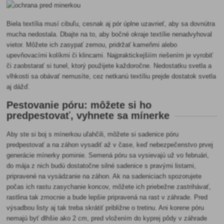
Biela textília musí cibuľu, cesnak aj pór úplne uzavrieť, aby sa dovnútra
mucha nedostala. Dbajte na to, aby bočné okraje textílie nenadvyhoval
vietor. Môžete ich zasypať zemou, pridržať kameňmi alebo
upevňovacími kolíkmi či klincami. Najpraktickejšiím riešením je vyrobiť
či zaobstarať si tunel, ktorý použijete každoročne. Nedostatku svetla a
vlhkosti sa obávať nemusíte, cez netkanú textíliu prejde dostatok svetla
aj dážď.
Pestovanie póru: môžete si ho
predpestovať, vyhnete sa mínerke
Aby ste si boj s mínerkou uľahčili, môžete si sadenice póru
predpestovať a na záhon vysadiť až v čase, keď nebezpečenstvo prvej
generácie mínerky pominie. Semená póru sa vysievajú už vo februári,
do mája z nich budú dostatočne silné sadenice s pravými listami,
pripravené na vysádzanie na záhon. Ak na sadeniciach spozorujete
počas ich rastu zasychanie koncov, môžete ich priebežne zastrihávať,
rastlina tak zmocnie a bude lepšie pripravená na rast v záhrade. Pred
výsadbou listy aj tak treba skrátiť približne o tretinu. Ani korene póru
nemajú byť dlhšie ako 2 cm, pred vložením do kyprej pôdy v záhrade