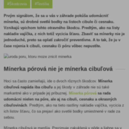
#Škodcovia
#Textília
Prvým signálom, že sa u vás v záhrade pokúša udomácniť
mínerka, sú drobné svetlé bodky na listoch cibule či cesnaku.
Vznikajú vpichom tohto otravného škodcu. Predtým, ako na listy
nakladie vajíčka, z nich totiž vycicia šťavu. Zbaviť sa mínerky nie je
jednoduché, preto sa oplatí zakročiť preventívne. A to tak, že ju v
čase rojenia k cibuli, cesnaku či póru vôbec nepustíte.
Mínerka pórová nie je mínerka cibuľová
Hoci sa často zamieňajú, ide o dvoch rôznych škodcov.
Mínerka
cibuľová napáda iba cibuľu
a jej škody v záhrade nie sú také
markantné ako v prípade jej príbuznej.
Mínerka pórová
sa rada
udomácni nielen na póre, ale aj na cibuli, cesnaku a okrasných
cibuľovinách
. Predtým, ako na tieto rastliny nakladie vajíčka, vycicia z
ich listov šťavu, čo sa prejaví ako svetlé bodky umiestnené v rade za
sebou.
Mínerka cibuľová je menšia. Prezimuje zakuklená v pôde a liahne sa v