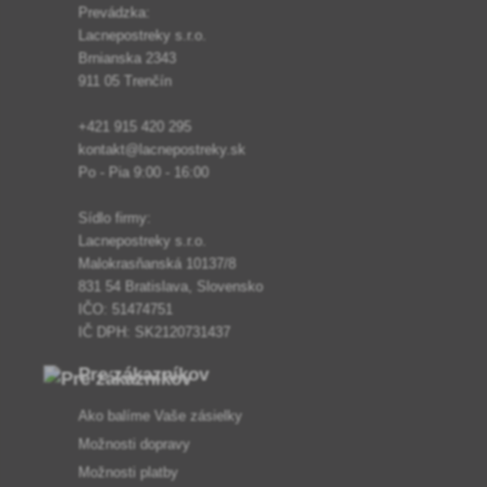
Prevádzka:
Lacnepostreky s.r.o.
Brnianska 2343
911 05 Trenčín
+421 915 420 295
kontakt@lacnepostreky.sk
Po - Pia 9:00 - 16:00
Sídlo firmy:
Lacnepostreky s.r.o.
Malokrasňanská 10137/8
831 54 Bratislava, Slovensko
IČO: 51474751
IČ DPH: SK2120731437
Pre zákazníkov
Ako balíme Vaše zásielky
Možnosti dopravy
Možnosti platby