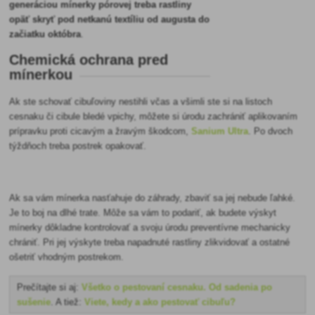
generáciou mínerky pórovej treba rastliny
opäť skryť pod netkanú textíliu od augusta do
začiatku októbra
.
Chemická ochrana pred
mínerkou
Ak ste schovať cibuľoviny nestihli včas a všimli ste si na listoch
cesnaku či cibule bledé vpichy, môžete si úrodu zachrániť aplikovaním
prípravku proti cicavým a žravým škodcom,
Sanium Ultra
. Po dvoch
týždňoch treba postrek opakovať.
Ak sa vám mínerka nasťahuje do záhrady, zbaviť sa jej nebude ľahké.
Je to boj na dlhé trate. Môže sa vám to podariť, ak budete výskyt
mínerky dôkladne kontrolovať a svoju úrodu preventívne mechanicky
chrániť. Pri jej výskyte treba napadnuté rastliny zlikvidovať a ostatné
ošetriť vhodným postrekom.
Prečítajte si aj:
V
šetko o pestovaní cesnaku. Od sadenia po
sušenie
. A tiež:
Viete, kedy a ako pestovať cibuľu?